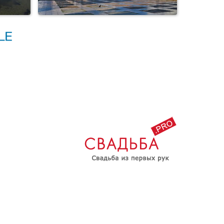
ки
Вологодский Кремль