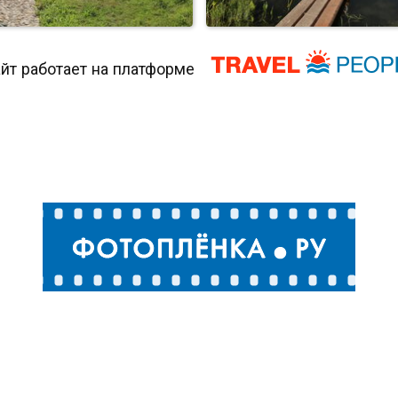
йт работает на платформе
На Острове
Суздальские зарисов