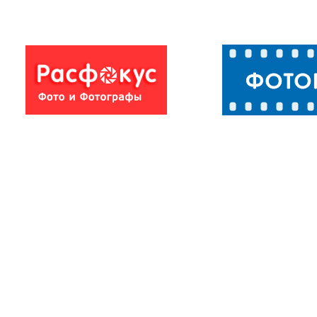
Гроза над
Гроза на Селиг
Селигером